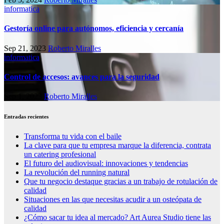
informatica
Gestoría online para autónomos, eficiencia y cercanía
Sep 21, 2023
Roberto Miralles
informatica
Control de accesos: avances para la seguridad
Sep 1, 2023
Roberto Miralles
Entradas recientes
Transforma tu vida con el baile
La clave para que tu empresa marque la diferencia, contrata
un catering profesional
El futuro del audiovisual: innovaciones y tendencias
La revolución del running natural
Que tu negocio destaque gracias a un trabajo de rotulación de
calidad
Situaciones en las que necesitas acudir a un osteópata de
calidad
¿Cómo sacar tu idea al mercado? Art Aurea Studio tiene las