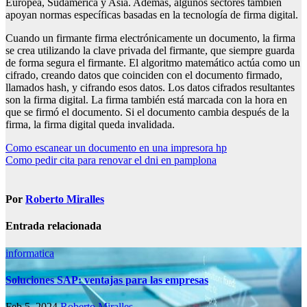
Europea, Sudamérica y Asia. Además, algunos sectores también
apoyan normas específicas basadas en la tecnología de firma digital.
Cuando un firmante firma electrónicamente un documento, la firma
se crea utilizando la clave privada del firmante, que siempre guarda
de forma segura el firmante. El algoritmo matemático actúa como un
cifrado, creando datos que coinciden con el documento firmado,
llamados hash, y cifrando esos datos. Los datos cifrados resultantes
son la firma digital. La firma también está marcada con la hora en
que se firmó el documento. Si el documento cambia después de la
firma, la firma digital queda invalidada.
Navegación
Como escanear un documento en una impresora hp
Como pedir cita para renovar el dni en pamplona
de
entradas
Por
Roberto Miralles
Entrada relacionada
informatica
Soluciones SAP: ventajas para las empresas
Feb 5, 2024
Roberto Miralles