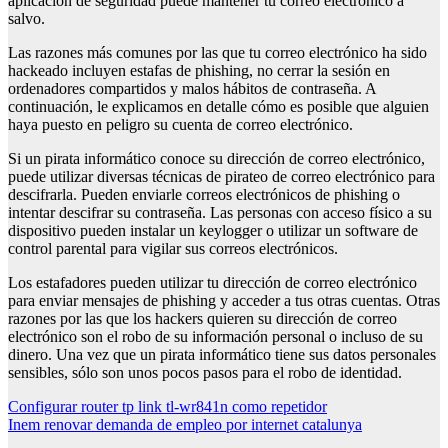
aplicación de seguridad puede mantener tu correo electrónico a
salvo.
Las razones más comunes por las que tu correo electrónico ha sido
hackeado incluyen estafas de phishing, no cerrar la sesión en
ordenadores compartidos y malos hábitos de contraseña. A
continuación, le explicamos en detalle cómo es posible que alguien
haya puesto en peligro su cuenta de correo electrónico.
Si un pirata informático conoce su dirección de correo electrónico,
puede utilizar diversas técnicas de pirateo de correo electrónico para
descifrarla. Pueden enviarle correos electrónicos de phishing o
intentar descifrar su contraseña. Las personas con acceso físico a su
dispositivo pueden instalar un keylogger o utilizar un software de
control parental para vigilar sus correos electrónicos.
Los estafadores pueden utilizar tu dirección de correo electrónico
para enviar mensajes de phishing y acceder a tus otras cuentas. Otras
razones por las que los hackers quieren su dirección de correo
electrónico son el robo de su información personal o incluso de su
dinero. Una vez que un pirata informático tiene sus datos personales
sensibles, sólo son unos pocos pasos para el robo de identidad.
Navegación
Configurar router tp link tl-wr841n como repetidor
Inem renovar demanda de empleo por internet catalunya
de