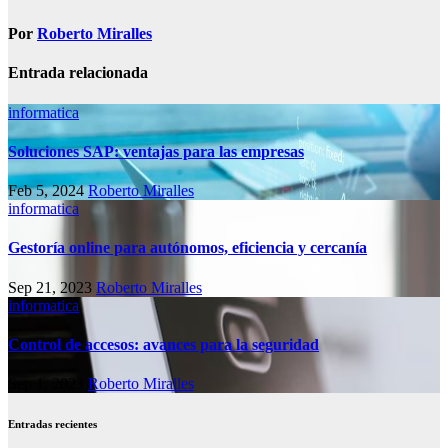
entradas
Por
Roberto Miralles
Entrada relacionada
informatica
Soluciones SAP: ventajas para las empresas
Feb 5, 2024
Roberto Miralles
informatica
Gestoría online para autónomos, eficiencia y cercanía
Sep 21, 2023
Roberto Miralles
informatica
Control de accesos: avances para la seguridad
Sep 1, 2023
Roberto Miralles
Entradas recientes