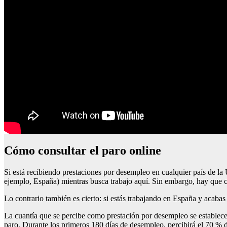
cómo consultar el paro online
Si está recibiendo prestaciones por desempleo en cualquier país de 
ejemplo, España) mientras busca trabajo aquí. Sin embargo, hay que cu
Lo contrario también es cierto: si estás trabajando en España y acabas
La cuantía que se percibe como prestación por desempleo se establece e
paro. Durante los primeros 180 días de desempleo, percibirá el 70 % 