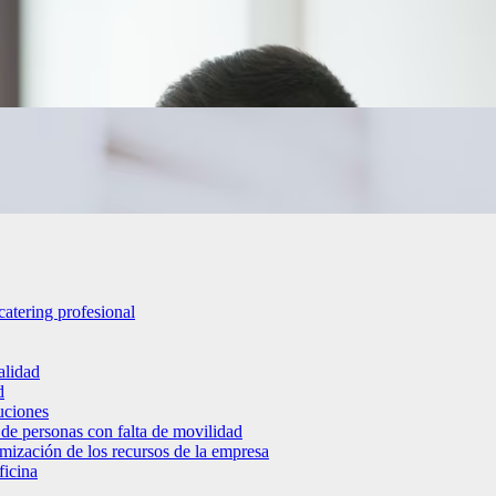
catering profesional
alidad
d
luciones
 de personas con falta de movilidad
timización de los recursos de la empresa
ficina