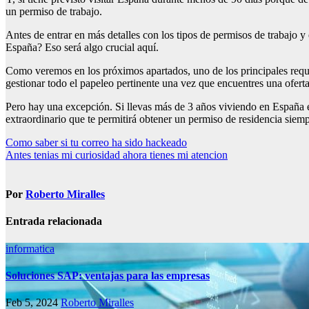
un permiso de trabajo.
Antes de entrar en más detalles con los tipos de permisos de trabajo y
España? Eso será algo crucial aquí.
Como veremos en los próximos apartados, uno de los principales requisi
gestionar todo el papeleo pertinente una vez que encuentres una ofert
Pero hay una excepción. Si llevas más de 3 años viviendo en España en
extraordinario que te permitirá obtener un permiso de residencia siem
Navegación
Como saber si tu correo ha sido hackeado
Antes tenias mi curiosidad ahora tienes mi atencion
de
entradas
Por
Roberto Miralles
Entrada relacionada
informatica
Soluciones SAP: ventajas para las empresas
Feb 5, 2024
Roberto Miralles