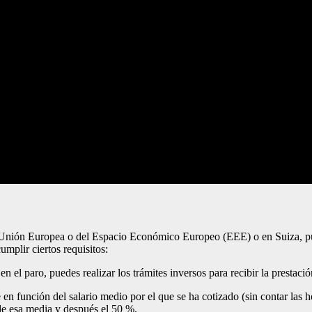
la Unión Europea o del Espacio Económico Europeo (EEE) o en Suiza, pu
mplir ciertos requisitos:
 en el paro, puedes realizar los trámites inversos para recibir la presta
n función del salario medio por el que se ha cotizado (sin contar las h
de esa media y después el 50 %.