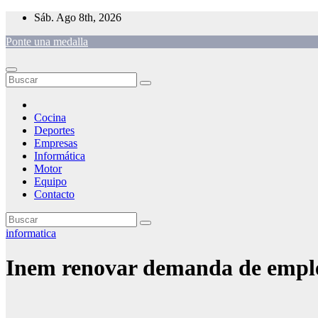
Saltar
Sáb. Ago 8th, 2026
al
Ponte una medalla
contenido
Cocina
Deportes
Empresas
Informática
Motor
Equipo
Contacto
informatica
Inem renovar demanda de emple