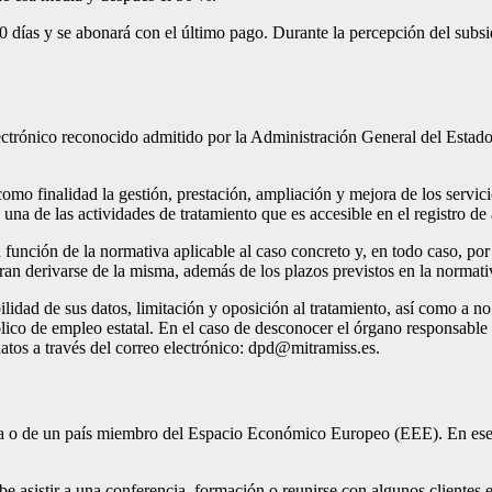
 días y se abonará con el último pago. Durante la percepción del subsid
ectrónico reconocido admitido por la Administración General del Estado,
omo finalidad la gestión, prestación, ampliación y mejora de los servic
una de las actividades de tratamiento que es accesible en el registro de 
función de la normativa aplicable al caso concreto y, en todo caso, por 
ran derivarse de la misma, además de los plazos previstos en la normat
bilidad de sus datos, limitación y oposición al tratamiento, así como a n
lico de empleo estatal. En el caso de desconocer el órgano responsable d
atos a través del correo electrónico:
dpd@mitramiss.es
.
a o de un país miembro del Espacio Económico Europeo (EEE). En ese ca
be asistir a una conferencia, formación o reunirse con algunos clientes 