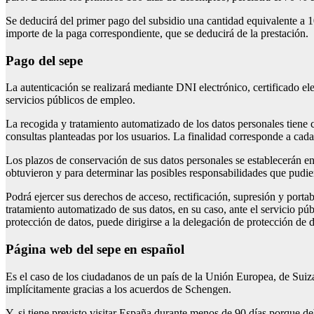
Se deducirá del primer pago del subsidio una cantidad equivalente a 10
importe de la paga correspondiente, que se deducirá de la prestación.
pago del sepe
La autenticación se realizará mediante DNI electrónico, certificado el
servicios públicos de empleo.
La recogida y tratamiento automatizado de los datos personales tiene c
consultas planteadas por los usuarios. La finalidad corresponde a cada 
Los plazos de conservación de sus datos personales se establecerán en 
obtuvieron y para determinar las posibles responsabilidades que pudie
Podrá ejercer sus derechos de acceso, rectificación, supresión y porta
tratamiento automatizado de sus datos, en su caso, ante el servicio púb
protección de datos, puede dirigirse a la delegación de protección de d
página web del sepe en español
Es el caso de los ciudadanos de un país de la Unión Europea, de Suiz
implícitamente gracias a los acuerdos de Schengen.
Y, si tiene previsto visitar España durante menos de 90 días porque de