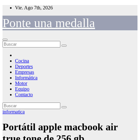
Saltar
Vie. Ago 7th, 2026
al
contenido
Ponte una medalla
Cocina
Deportes
Empresas
Informática
Motor
Equipo
Contacto
informatica
Portátil apple macbook air
true tone de 256 gb