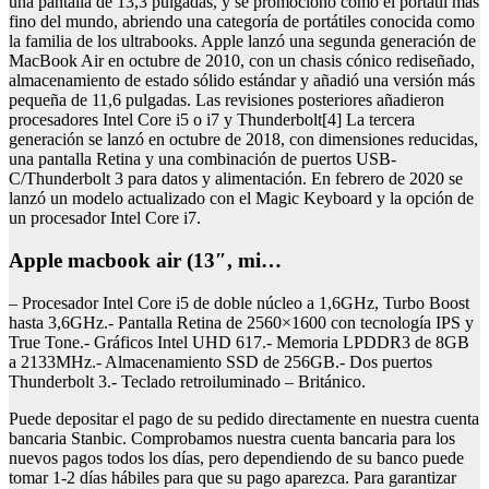
una pantalla de 13,3 pulgadas, y se promocionó como el portátil más
fino del mundo, abriendo una categoría de portátiles conocida como
la familia de los ultrabooks. Apple lanzó una segunda generación de
MacBook Air en octubre de 2010, con un chasis cónico rediseñado,
almacenamiento de estado sólido estándar y añadió una versión más
pequeña de 11,6 pulgadas. Las revisiones posteriores añadieron
procesadores Intel Core i5 o i7 y Thunderbolt[4] La tercera
generación se lanzó en octubre de 2018, con dimensiones reducidas,
una pantalla Retina y una combinación de puertos USB-
C/Thunderbolt 3 para datos y alimentación. En febrero de 2020 se
lanzó un modelo actualizado con el Magic Keyboard y la opción de
un procesador Intel Core i7.
Apple macbook air (13″, mi…
– Procesador Intel Core i5 de doble núcleo a 1,6GHz, Turbo Boost
hasta 3,6GHz.- Pantalla Retina de 2560×1600 con tecnología IPS y
True Tone.- Gráficos Intel UHD 617.- Memoria LPDDR3 de 8GB
a 2133MHz.- Almacenamiento SSD de 256GB.- Dos puertos
Thunderbolt 3.- Teclado retroiluminado – Británico.
Puede depositar el pago de su pedido directamente en nuestra cuenta
bancaria Stanbic. Comprobamos nuestra cuenta bancaria para los
nuevos pagos todos los días, pero dependiendo de su banco puede
tomar 1-2 días hábiles para que su pago aparezca. Para garantizar