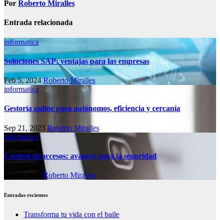
Por
Roberto Miralles
Entrada relacionada
informatica
Soluciones SAP: ventajas para las empresas
Feb 5, 2024
Roberto Miralles
informatica
Gestoría online para autónomos, eficiencia y cercanía
Sep 21, 2023
Roberto Miralles
informatica
Control de accesos: avances para la seguridad
Sep 1, 2023
Roberto Miralles
Entradas recientes
Transforma tu vida con el baile