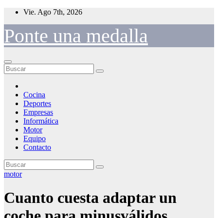
Saltar
Vie. Ago 7th, 2026
al
contenido
Ponte una medalla
Cocina
Deportes
Empresas
Informática
Motor
Equipo
Contacto
motor
Cuanto cuesta adaptar un
coche para minusválidos