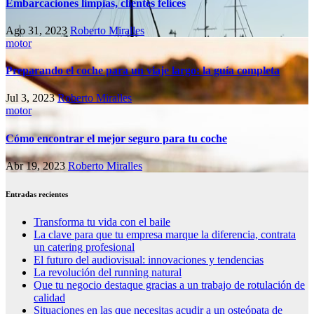
Embarcaciones limpias, clientes felices
Ago 31, 2023
Roberto Miralles
motor
Preparando el coche para un viaje largo: la guía completa
Jul 3, 2023
Roberto Miralles
motor
Cómo encontrar el mejor seguro para tu coche
Abr 19, 2023
Roberto Miralles
Entradas recientes
Transforma tu vida con el baile
La clave para que tu empresa marque la diferencia, contrata
un catering profesional
El futuro del audiovisual: innovaciones y tendencias
La revolución del running natural
Que tu negocio destaque gracias a un trabajo de rotulación de
calidad
Situaciones en las que necesitas acudir a un osteópata de