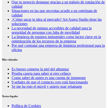
Que tu negocio destaque gracias a un trabajo de rotulación de
calidad
Situaciones en las que necesitas acudir a un osteópata de
calidad
¿Cómo sacar tu idea al mercado? Art Aurea Studio tiene las
soluciones
La necesidad de rampas accesibles de calidad para la
seguridad de personas con falta de movilidad
La limpieza de equipos industriales como factor clave en la
optimización de los recursos de la empresa
Por qué contratar una empresa de limpieza profesional para la
oficina
Más visitadas
Es bueno comerse la piel del altramuz
Prueba casera para saber si eres celiaco
Como saber de quien es una cuenta de instagram
9 señales de que el contacto cero está funcionando
Se me ha roto el movil y quiero usar whatsapp
Textos legales
Política de Cookies