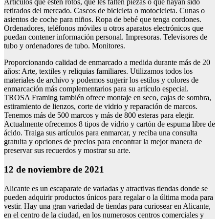
Artículos que estén rotos, que les falten piezas o que hayan sido
retirados del mercado. Cascos de bicicleta o motocicleta. Cunas o
asientos de coche para niños. Ropa de bebé que tenga cordones.
Ordenadores, teléfonos móviles u otros aparatos electrónicos que
puedan contener información personal. Impresoras. Televisores de
tubo y ordenadores de tubo. Monitores.
Proporcionando calidad de enmarcado a medida durante más de 20
años: Arte, textiles y reliquias familiares. Utilizamos todos los
materiales de archivo y podemos sugerir los estilos y colores de
enmarcación más complementarios para su artículo especial.
TROSA Framing también ofrece montaje en seco, cajas de sombra,
estiramiento de lienzos, corte de vidrio y reparación de marcos.
Tenemos más de 500 marcos y más de 800 esteras para elegir.
Actualmente ofrecemos 8 tipos de vidrio y cartón de espuma libre de
ácido. Traiga sus artículos para enmarcar, y reciba una consulta
gratuita y opciones de precios para encontrar la mejor manera de
preservar sus recuerdos y mostrar su arte.
12 de noviembre de 2021
Alicante es un escaparate de variadas y atractivas tiendas donde se
pueden adquirir productos únicos para regalar o la última moda para
vestir. Hay una gran variedad de tiendas para curiosear en Alicante,
en el centro de la ciudad, en los numerosos centros comerciales y